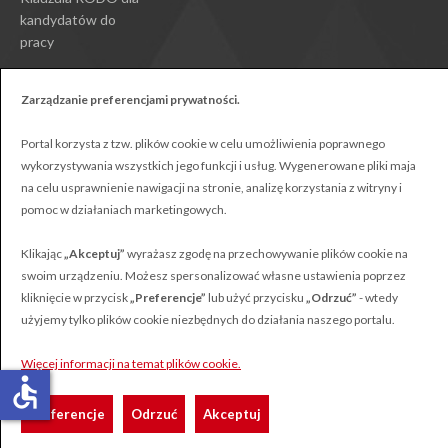
kandydatów do
pracy
Zarządzanie preferencjami prywatności.
Portal korzysta z tzw. plików cookie w celu umożliwienia poprawnego
wykorzystywania wszystkich jego funkcji i usług. Wygenerowane pliki maja
Polonus © Wszystkie prawa zastrzeżone
na celu usprawnienie nawigacji na stronie, analizę korzystania z witryny i
Projekt:
Webster-Studio
pomoc w działaniach marketingowych.
Klikając
„Akceptuj”
wyrażasz zgodę na przechowywanie plików cookie na
swoim urządzeniu. Możesz spersonalizować własne ustawienia poprzez
kliknięcie w przycisk
„Preferencje”
lub użyć przycisku
„Odrzuć”
- wtedy
użyjemy tylko plików cookie niezbędnych do działania naszego portalu.
Więcej informacji na temat plików cookie.
accessible
Preferencje
Odrzuć
Akceptuj