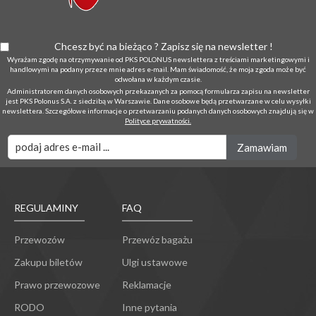
Chcesz być na bieżąco ? Zapisz się na newsletter !
Wyrażam zgodę na otrzymywanie od PKS POLONUS newslettera z treściami marketingowymi i
handlowymi na podany przeze mnie adres e-mail. Mam świadomość, że moja zgoda może być
odwołana w każdym czasie.
Administratorem danych osobowych przekazanych za pomocą formularza zapisu na newsletter
jest PKS Polonus S.A. z siedzibą w Warszawie. Dane osobowe będą przetwarzane w celu wysyłki
newslettera. Szczegółowe informacje o przetwarzaniu podanych danych osobowych znajdują się w
Polityce prywatności.
REGULAMINY
FAQ
Przewozów
Przewóz bagażu
Zakupu biletów
Ulgi ustawowe
Prawo przewozowe
Reklamacje
RODO
Inne pytania