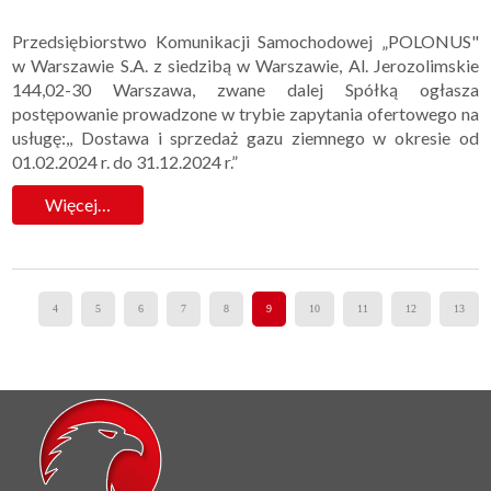
Przedsiębiorstwo Komunikacji Samochodowej „POLONUS"
w Warszawie S.A. z siedzibą w Warszawie, Al. Jerozolimskie
144,02-30 Warszawa, zwane dalej Spółką ogłasza
postępowanie prowadzone w trybie zapytania ofertowego na
usługę:,, Dostawa i sprzedaż gazu ziemnego w okresie od
01.02.2024 r. do 31.12.2024 r.”
Więcej…
4
5
6
7
8
9
10
11
12
13