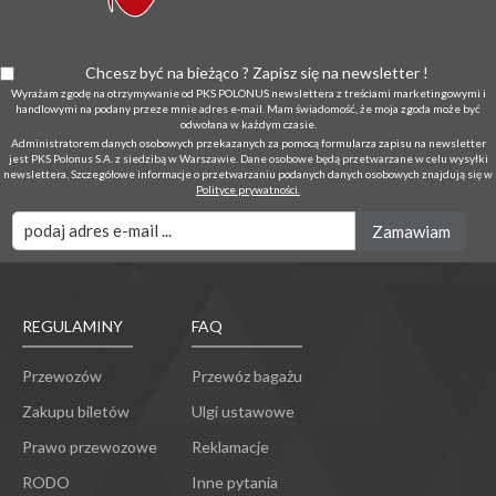
Chcesz być na bieżąco ? Zapisz się na newsletter !
Wyrażam zgodę na otrzymywanie od PKS POLONUS newslettera z treściami marketingowymi i
handlowymi na podany przeze mnie adres e-mail. Mam świadomość, że moja zgoda może być
odwołana w każdym czasie.
Administratorem danych osobowych przekazanych za pomocą formularza zapisu na newsletter
jest PKS Polonus S.A. z siedzibą w Warszawie. Dane osobowe będą przetwarzane w celu wysyłki
newslettera. Szczegółowe informacje o przetwarzaniu podanych danych osobowych znajdują się w
Polityce prywatności.
REGULAMINY
FAQ
Przewozów
Przewóz bagażu
Zakupu biletów
Ulgi ustawowe
Prawo przewozowe
Reklamacje
RODO
Inne pytania