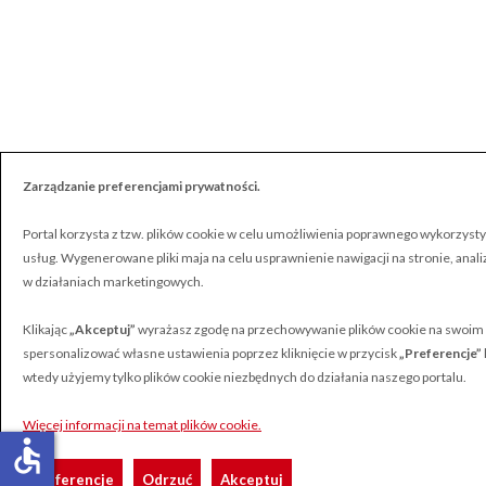
Zarządzanie preferencjami prywatności.
Portal korzysta z tzw. plików cookie w celu umożliwienia poprawnego wykorzystyw
usług. Wygenerowane pliki maja na celu usprawnienie nawigacji na stronie, anali
w działaniach marketingowych.
Klikając
„Akceptuj”
wyrażasz zgodę na przechowywanie plików cookie na swoim
spersonalizować własne ustawienia poprzez kliknięcie w przycisk
„Preferencje”
wtedy użyjemy tylko plików cookie niezbędnych do działania naszego portalu.
Więcej informacji na temat plików cookie.
accessible
Preferencje
Odrzuć
Akceptuj