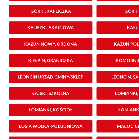
GÓRKI, KAPLICZKA
GÓRKI,
KALISZKI, AKACJOWA
KAŁU
KAZUŃ NOWY, ORDONA
KAZUŃ POL
KIEŁPIN, GRANICZKA
KOMORNIC
LEONCIN URZĄD GMINY/SKLEP
LEONCIN, S
ŁAJSKI, SZKOLNA
ŁOMIANKI
ŁOMIANKI, KOŚCIÓŁ
ŁOMIANK
ŁOSIA WÓLKA, POŁUDNIOWA
MAŁOCICE