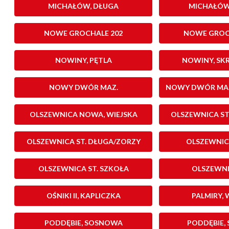
MICHAŁÓW, DŁUGA
MICHAŁÓW
NOWE GROCHALE 202
NOWE GROCH
NOWINY, PĘTLA
NOWINY, SK
NOWY DWÓR MAZ.
NOWY DWÓR MAZ
PADEREWSKIEGO
OLSZEWNICA NOWA, WIEJSKA
OLSZEWNICA ST
OLSZEWNICA ST. DŁUGA/ZORZY
OLSZEWNICA
OLSZEWNICA ST. SZKOŁA
OLSZEWNI
OŚNIKI II, KAPLICZKA
PALMIRY,
PODDĘBIE, SOSNOWA
PODDĘBIE,