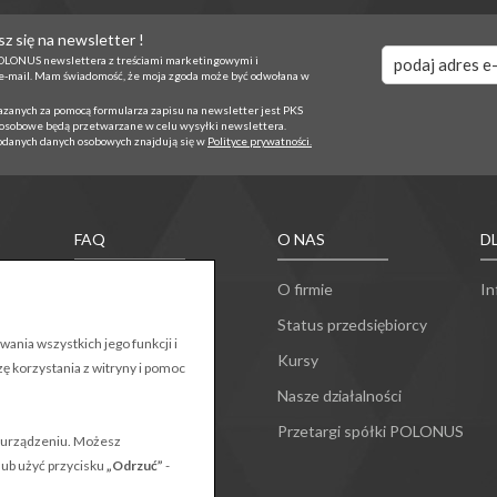
z się na newsletter !
OLONUS newslettera z treściami marketingowymi i
e-mail. Mam świadomość, że moja zgoda może być odwołana w
anych za pomocą formularza zapisu na newsletter jest PKS
 osobowe będą przetwarzane w celu wysyłki newslettera.
odanych danych osobowych znajdują się w
Polityce prywatności.
FAQ
O NAS
D
Przewóz bagażu
O firmie
In
Ulgi ustawowe
Status przedsiębiorcy
ania wszystkich jego funkcji i
e
Reklamacje
Kursy
zę korzystania z witryny i pomoc
Inne pytania
Nasze działalności
ści
Przetargi spółki POLONUS
 urządzeniu. Możesz
lub użyć przycisku
„Odrzuć”
-