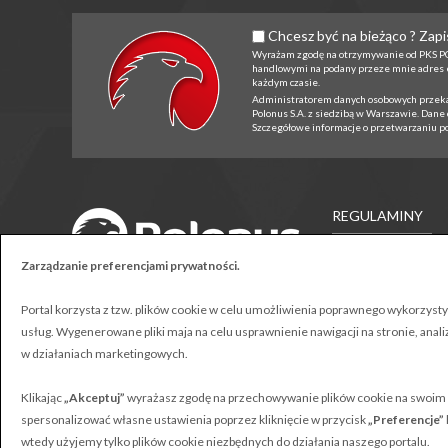
Chcesz być na bieżąco ? Zapis
Wyrażam zgodę na otrzymywanie od PKS P
handlowymi na podany przeze mnie adres 
każdym czasie.
Administratorem danych osobowych przekaz
Polonus S.A. z siedzibą w Warszawie. Dane
Szczegółowe informacje o przetwarzaniu p
REGULAMINY
Przewozów
Zarządzanie preferencjami prywatności.
Polonus © Wszystkie prawa zastrzeżone
Zakupu biletów
Portal korzysta z tzw. plików cookie w celu umożliwienia poprawnego wykorzystyw
Projekt:
Webster-Studio
Prawo przewozow
usług. Wygenerowane pliki maja na celu usprawnienie nawigacji na stronie, anali
w działaniach marketingowych.
RODO
Polityka prywatno
Klikając
„Akceptuj”
wyrażasz zgodę na przechowywanie plików cookie na swoim
spersonalizować własne ustawienia poprzez kliknięcie w przycisk
Sygnalista
„Preferencje”
wtedy użyjemy tylko plików cookie niezbędnych do działania naszego portalu.