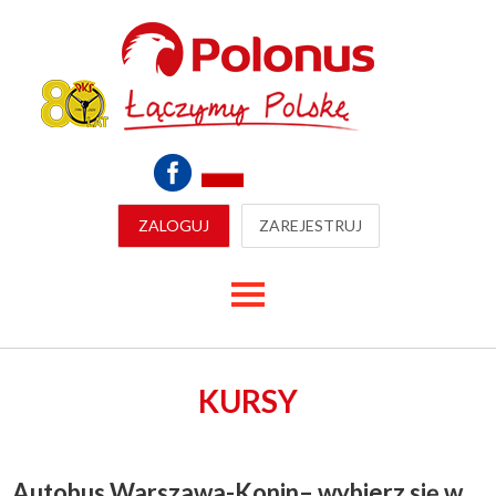
ZALOGUJ
ZAREJESTRUJ
KURSY
Autobus Warszawa-Konin– wybierz się w