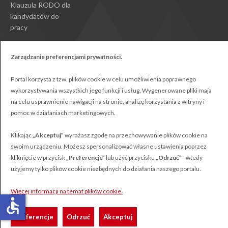
Klauzula RODO dla
kandydatów do
pracy
Zarządzanie preferencjami prywatności.
Portal korzysta z tzw. plików cookie w celu umożliwienia poprawnego
wykorzystywania wszystkich jego funkcji i usług. Wygenerowane pliki maja
Polonus © Wszystkie prawa zastrzeżone
na celu usprawnienie nawigacji na stronie, analizę korzystania z witryny i
Projekt:
Webster-Studio
pomoc w działaniach marketingowych.
Klikając
„Akceptuj”
wyrażasz zgodę na przechowywanie plików cookie na
swoim urządzeniu. Możesz spersonalizować własne ustawienia poprzez
kliknięcie w przycisk
„Preferencje”
lub użyć przycisku
„Odrzuć”
- wtedy
użyjemy tylko plików cookie niezbędnych do działania naszego portalu.
Więcej informacji na temat plików cookie.
accessible
Preferencje
Odrzuć
Akceptuj