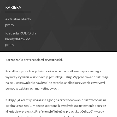
KARIERA
Aktualne oferty
pracy
Klauzula RODO dla
kandydatów do
pracy
Zarządzanie preferencjami prywatności.
Portal korzysta z tzw. plików cookie w celu umożliwienia poprawnego
wykorzystywania wszystkich jego funkcji i usług. Wygenerowane pliki maja
Polonus © Wszystkie prawa zastrzeżone
na celu usprawnienie nawigacji na stronie, analizę korzystania z witryny i
Projekt:
Webster-Studio
pomoc w działaniach marketingowych.
Klikając
„Akceptuj”
wyrażasz zgodę na przechowywanie plików cookie na
swoim urządzeniu. Możesz spersonalizować własne ustawienia poprzez
kliknięcie w przycisk
„Preferencje”
lub użyć przycisku
„Odrzuć”
- wtedy