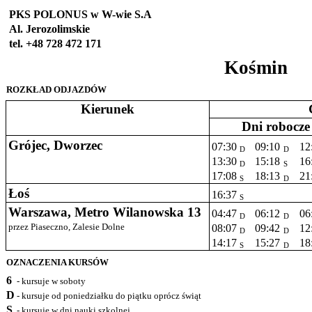
PKS POLONUS w W-wie S.A
Al. Jerozolimskie
tel. +48 728 472 171
Kośmin
ROZKŁAD ODJAZDÓW
Kierunek
Dni robocze
Grójec, Dworzec
07:30
09:10
12
D
D
13:30
15:18
16
D
S
17:08
18:13
21
S
D
Łoś
16:37
S
Warszawa, Metro Wilanowska 13
04:47
06:12
06
D
D
przez Piaseczno, Zalesie Dolne
08:07
09:42
12
D
D
14:17
15:27
18
S
D
OZNACZENIA KURSÓW
6
- kursuje w soboty
D
- kursuje od poniedziałku do piątku oprócz świąt
S
- kursuje w dni nauki szkolnej