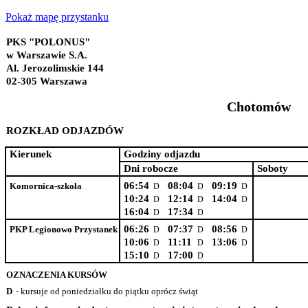
Pokaż mapę przystanku
PKS "POLONUS"
w Warszawie S.A.
Al. Jerozolimskie 144
02-305 Warszawa
Chotomów
ROZKŁAD ODJAZDÓW
Kierunek
Godziny odjazdu
Dni robocze
Soboty
06:54
08:04
09:19
Komornica-szkoła
D
D
D
10:24
12:14
14:04
D
D
D
16:04
17:34
D
D
06:26
07:37
08:56
PKP Legionowo Przystanek
D
D
D
10:06
11:11
13:06
D
D
D
15:10
17:00
D
D
OZNACZENIA KURSÓW
D
- kursuje od poniedziałku do piątku oprócz świąt