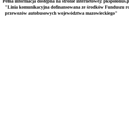
Pełna informacja dostępna na stronie internetowej: pkspolonus.pl
"Linia komunikacyjna dofinansowana ze środków Funduszu r
przewozów autobusowych województwa mazowieckiego"